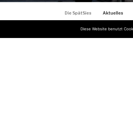
Die SpätSies
Aktuelles
Anmeldung zu unserem Newslet
Diese Website benutzt Cooki
NACH GEM
DASS DIE
UNTERGEH