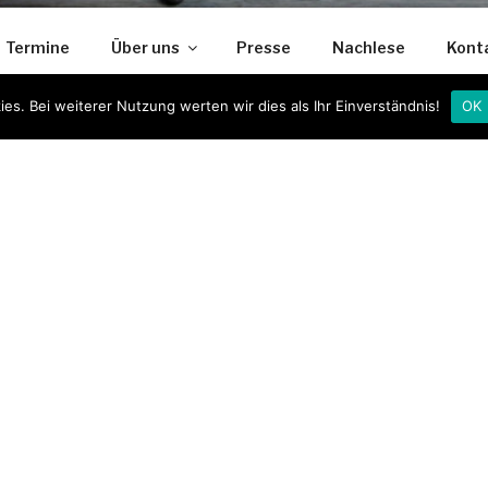
Termine
Über uns
Presse
Nachlese
Kont
ter!
es. Bei weiterer Nutzung werten wir dies als Ihr Einverständnis!
OK
EINSAMEN 144 JAHREN LEBENSZEIT SIND WIR Ü
 WELT OHNE FEMINISTISCHE KABARETTISTINNEN
T!