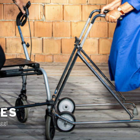
IES
iggl